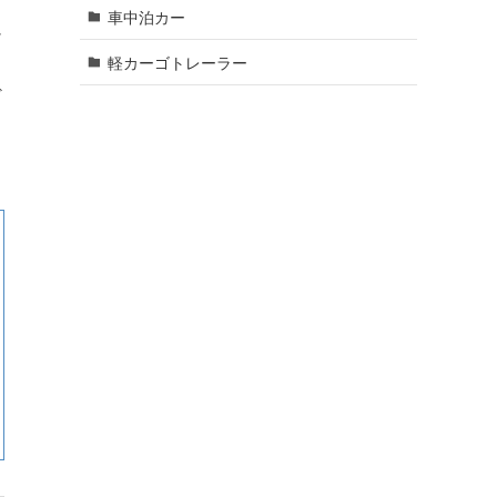
車中泊カー
シ
軽カーゴトレーラー
ギ