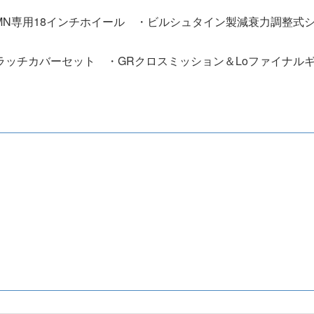
RMN専用18インチホイール ・ビルシュタイン製減衰力調整式
ラッチカバーセット ・GRクロスミッション＆Loファイナル