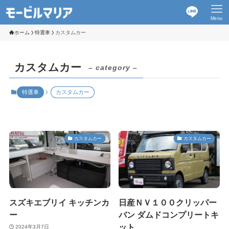
Menu
ホーム
特選車
カスタムカー
カスタムカー
– category –
特選車
カスタムカー
カスタムカー
カスタムカー
スズキエブリイ キッチンカ
日産ＮＶ１００クリッパー
ー
バン ダムドコンプリートキ
ット
2024年3月7日