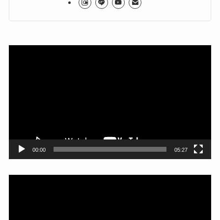
動
画
プ
レ
ー
ヤ
ー
00:00
05:27
動
画
プ
レ