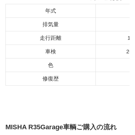
年式
排気量
2
走行距離
12
車検
20
色
修復歴
MISHA R35Garage車輌ご購入の流れ