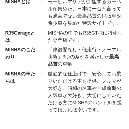
MISHA
とは
モービルマリアが加盟するカーベ
ルが集めた、日本に一台と言って
も過言でない最高品質の絶版車や
希少車を集めた特設サイトです。
R35Garageと
MISHAの中でもR35GT-Rに特化し
は
た専門店です。
MISHA
のこだ
「修復歴なし・低走行・ノーマル
わり
状態」3つの条件を満たした
最高
品質
の車輌
MISHA
の車た
徹底的な仕上げで、安心してお乗
ちは
りいただける車を提供。クルマが
大好き、昭和の名車や平成前期の
人気車が大好き、大切にしていた
だける方にMISHAのハンドルを握
って頂ければ幸いです。