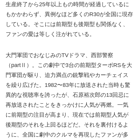
生産終了から25年以上もの時間が経過しているに
もかかわらず、異例なほど多くのR30が全国に現存
している。そこには前期型も後期型も関係なく、
ファンの愛は等しく注がれている。
大門軍団でおなじみのTVドラマ、西部警察
（partⅡ）。この劇中で3台の前期型ターボRSを大
門軍団が駆り、迫力満点の銃撃戦やカーチェイス
を繰り広げた。1982〜83年に放送された当時も驚
異的な視聴率を誇ったが、石原裕次郎の13回忌に
再放送されたことをきっかけに人気が再燃。一気
に前期型の注目が高まり、現在では前期型人気が
後期型のそれを上回るほどだ。それを裏付けるよ
うに、全国に劇中のクルマを再現したファンが多