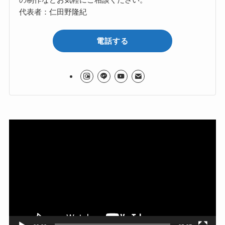
代表者：仁田野隆紀
電話する
動
画
プ
レ
ー
ヤ
ー