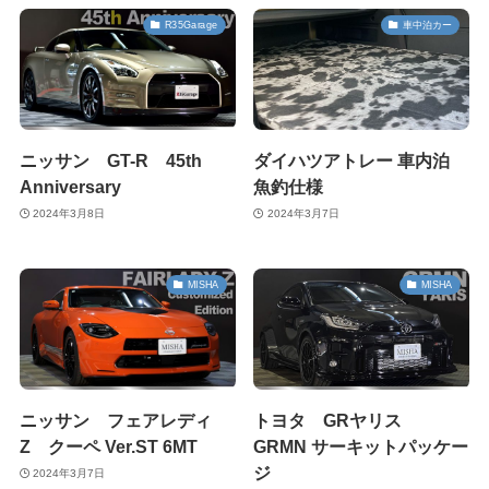
R35Garage
車中泊カー
ニッサン GT-R 45th
ダイハツアトレー 車内泊
Anniversary
魚釣仕様
2024年3月8日
2024年3月7日
MISHA
MISHA
ニッサン フェアレディ
トヨタ GRヤリス
Z クーペ Ver.ST 6MT
GRMN サーキットパッケー
ジ
2024年3月7日